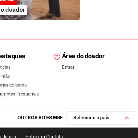
AJUDAR
IA MAIS
do doador
estaques
Área do doador
tícias
Entrar
inião
ários de bordo
rguntas Frequentes
OUTROS SITES MSF
Selecione o país
 de uso
Entre em Contato