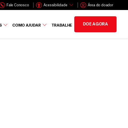
Fale Conosco
Acessibilidade
Área do doador
DOE AGORA
S
COMO AJUDAR
TRABALHE