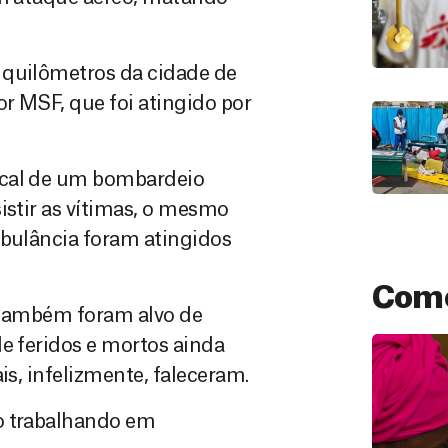
 quilômetros da cidade de
or MSF, que foi atingido por
ocal de um bombardeio
istir as vítimas, o mesmo
mbulância foram atingidos
Como
, também foram alvo de
de feridos e mortos ainda
is, infelizmente, faleceram.
o trabalhando em