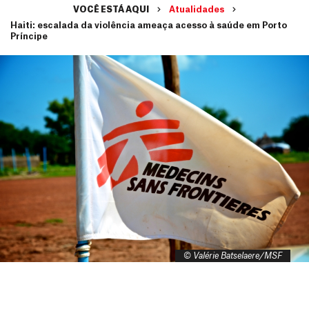
VOCÊ ESTÁ AQUI
Atualidades
Haiti: escalada da violência ameaça acesso à saúde em Porto
Príncipe
© Valérie Batselaere/MSF