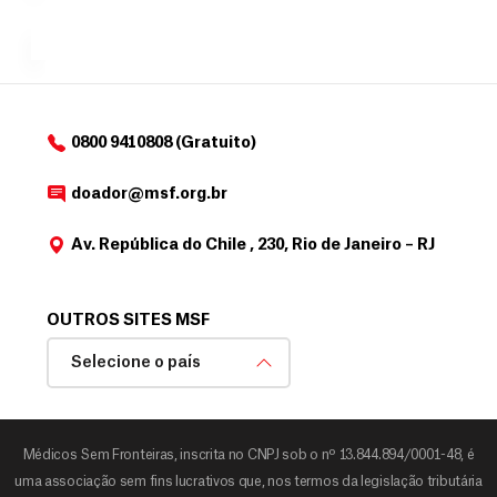
a
de
MSF....
d
o
d
o
a
0800 9410808 (Gratuito)
d
o
doador@msf.org.br
r
Av. República do Chile , 230, Rio de Janeiro – RJ
OUTROS SITES MSF
Selecione o país
Médicos Sem Fronteiras, inscrita no CNPJ sob o nº 13.844.894/0001-48, é
uma associação sem fins lucrativos que, nos termos da legislação tributária