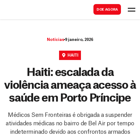
B
s
DOE AGORA
u
c
s
a
c
r
Notícias
9 janeiro, 2026
a
r
HAITI
Haiti: escalada da
violência ameaça acesso à
saúde em Porto Príncipe
Médicos Sem Fronteiras é obrigada a suspender
atividades médicas no bairro de Bel Air por tempo
indeterminado devido aos confrontos armados