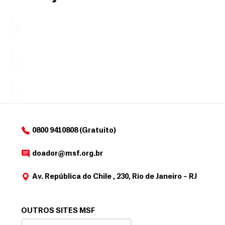
que se
l
n
uma só
tornar...
doação,
i
no valor
c
Á
Espaço
que
exclusivo
a
r
desejar....
para
e
doadores
a
de
MSF....
d
o
d
o
a
0800 9410808 (Gratuito)
d
o
doador@msf.org.br
r
Av. República do Chile , 230, Rio de Janeiro – RJ
OUTROS SITES MSF