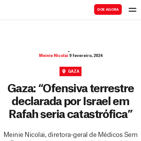
B
s
DOE AGORA
u
c
s
a
c
r
a
r
Meinie Nicolai
9 fevereiro, 2024
GAZA
Gaza: “Ofensiva terrestre
declarada por Israel em
Rafah seria catastrófica”
Meinie Nicolai, diretora-geral de Médicos Sem