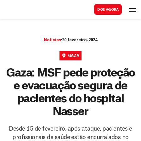
B
s
DOE AGORA
u
c
s
a
c
r
Notícias
20 fevereiro, 2024
a
r
GAZA
Gaza: MSF pede proteção
e evacuação segura de
pacientes do hospital
Nasser
Desde 15 de fevereiro, após ataque, pacientes e
profissionais de saúde estão encurralados no