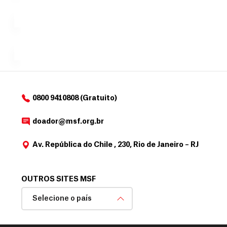
que
exclusivo
a
r
desejar....
para
e
doadores
a
de
MSF....
d
o
d
o
a
0800 9410808 (Gratuito)
d
o
doador@msf.org.br
r
Av. República do Chile , 230, Rio de Janeiro – RJ
OUTROS SITES MSF
Selecione o país