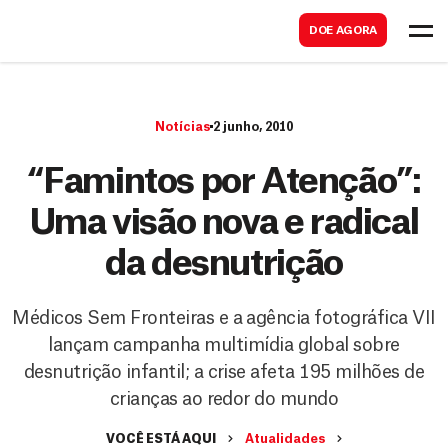
B
s
DOE AGORA
u
c
s
a
c
r
Notícias
2 junho, 2010
a
r
“Famintos por Atenção”:
Uma visão nova e radical
da desnutrição
Médicos Sem Fronteiras e a agência fotográfica VII
lançam campanha multimídia global sobre
desnutrição infantil; a crise afeta 195 milhões de
crianças ao redor do mundo
VOCÊ ESTÁ AQUI
Atualidades