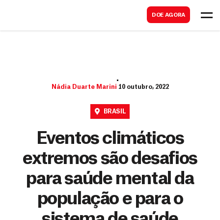
B
s
DOE AGORA
u
c
s
a
c
r
a
r
Nádia Duarte Marini
10 outubro, 2022
BRASIL
Eventos climáticos
extremos são desafios
para saúde mental da
população e para o
sistema de saúde