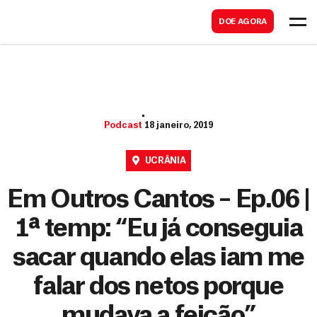
B
s
DOE AGORA
u
c
s
a
c
r
a
r
Podcast
18 janeiro, 2019
UCRÂNIA
Em Outros Cantos – Ep.06 |
1ª temp: “Eu já conseguia
sacar quando elas iam me
falar dos netos porque
mudava a feição”