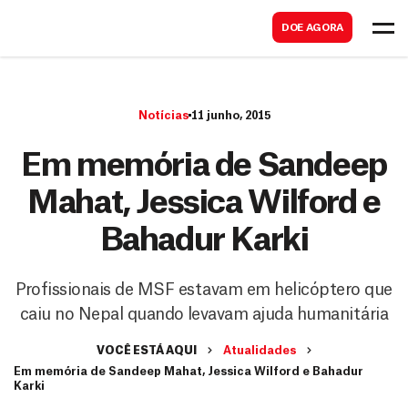
B
s
DOE AGORA
u
c
s
a
c
r
Notícias
11 junho, 2015
a
r
Em memória de Sandeep
Mahat, Jessica Wilford e
Bahadur Karki
Profissionais de MSF estavam em helicóptero que
caiu no Nepal quando levavam ajuda humanitária
VOCÊ ESTÁ AQUI
Atualidades
Em memória de Sandeep Mahat, Jessica Wilford e Bahadur
Karki