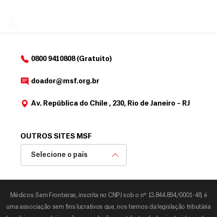
MSF....
d
o
d
o
a
0800 9410808 (Gratuito)
d
o
doador@msf.org.br
r
Av. República do Chile , 230, Rio de Janeiro – RJ
OUTROS SITES MSF
Selecione o país
Médicos Sem Fronteiras, inscrita no CNPJ sob o nº 13.844.894/0001-48, é
uma associação sem fins lucrativos que, nos termos da legislação tributária