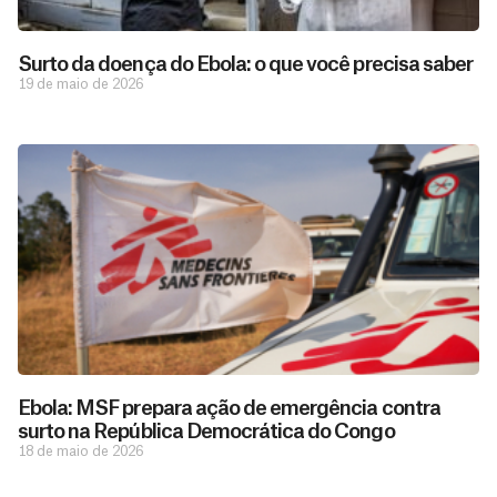
Surto da doença do Ebola: o que você precisa saber
19 de maio de 2026
D
São as
doações
o
constantes
a
de pessoas
ç
como você
Ebola: MSF prepara ação de emergência contra
que nos
ã
surto na República Democrática do Congo
D
Você
permitem
o
18 de maio de 2026
pode
o
estar
contribuir
M
preparados
a
com