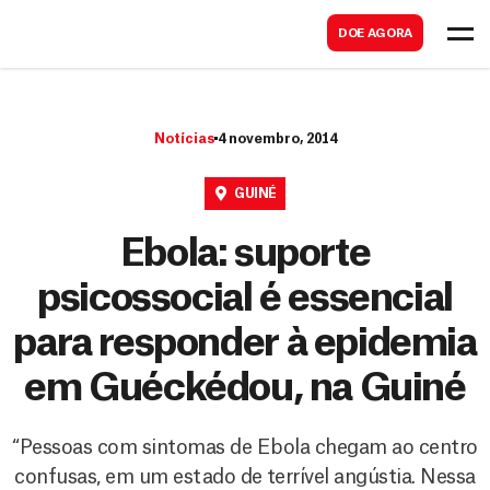
B
s
DOE AGORA
u
c
s
a
c
r
Notícias
4 novembro, 2014
a
r
GUINÉ
Ebola: suporte
psicossocial é essencial
para responder à epidemia
em Guéckédou, na Guiné
“Pessoas com sintomas de Ebola chegam ao centro
confusas, em um estado de terrível angústia. Nessa