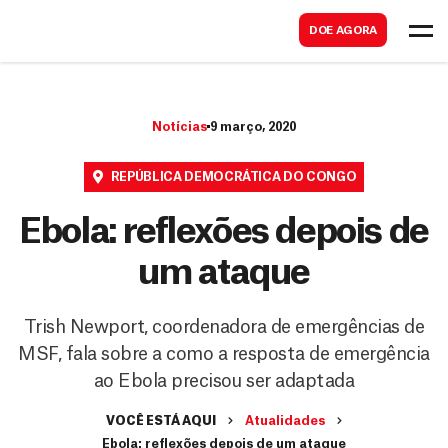
B
s
DOE AGORA
u
c
s
a
c
r
Notícias
9 março, 2020
a
r
REPÚBLICA DEMOCRÁTICA DO CONGO
Ebola: reflexões depois de
um ataque
Trish Newport, coordenadora de emergências de
MSF, fala sobre a como a resposta de emergência
ao Ebola precisou ser adaptada
VOCÊ ESTÁ AQUI
Atualidades
Ebola: reflexões depois de um ataque