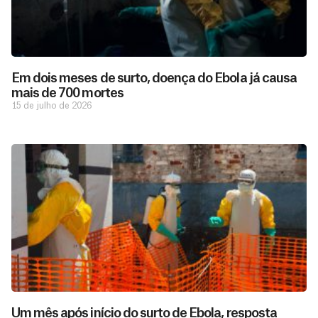
Em dois meses de surto, doença do Ebola já causa
mais de 700 mortes
15 de julho de 2026
D
São as
doações
o
constantes
a
de pessoas
ç
como você
Um mês após início do surto de Ebola, resposta