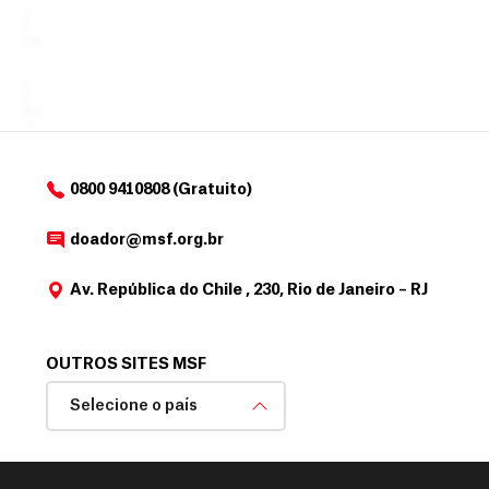
a
r
desejar....
para
e
doadores
a
de
MSF....
d
o
d
o
a
0800 9410808 (Gratuito)
d
o
doador@msf.org.br
r
Av. República do Chile , 230, Rio de Janeiro – RJ
OUTROS SITES MSF
Selecione o país