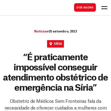
B
s
DOE AGORA
u
c
s
a
c
r
Notícias
25 setembro, 2013
a
r
SÍRIA
“É praticamente
impossível conseguir
atendimento obstétrico de
emergência na Síria”
Obstetriz de Médicos Sem Fronteiras fala da
necessidade de oferecer cuidados a mulheres com