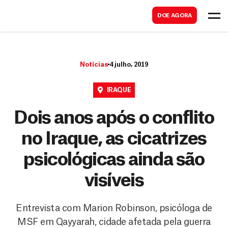
B
s
DOE AGORA
u
c
s
a
c
r
Notícias
4 julho, 2019
a
r
IRAQUE
Dois anos após o conflito
no Iraque, as cicatrizes
psicológicas ainda são
visíveis
Entrevista com Marion Robinson, psicóloga de
MSF em Qayyarah, cidade afetada pela guerra