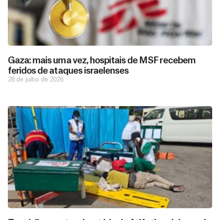
Gaza: mais uma vez, hospitais de MSF recebem
feridos de ataques israelenses
28 de julho de 2026
D
São as
doações
o
constantes
a
de pessoas
ç