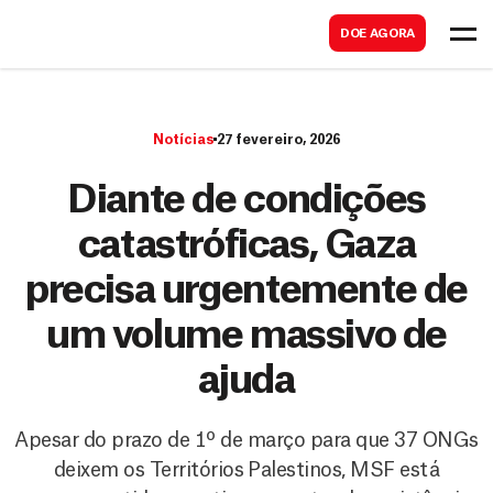
B
s
DOE AGORA
u
c
s
a
c
r
Notícias
27 fevereiro, 2026
a
r
Diante de condições
catastróficas, Gaza
precisa urgentemente de
um volume massivo de
ajuda
Apesar do prazo de 1º de março para que 37 ONGs
deixem os Territórios Palestinos, MSF está