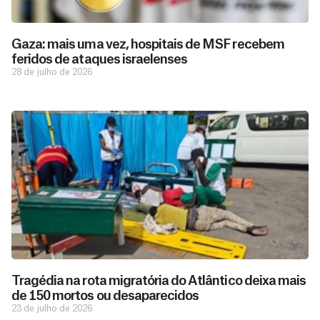
Gaza: mais uma vez, hospitais de MSF recebem
feridos de ataques israelenses
28 de julho de 2026
D
São as
doações
o
constantes
a
de pessoas
ç
como você
Tragédia na rota migratória do Atlântico deixa mais
que nos
ã
de 150 mortos ou desaparecidos
D
Você
permitem
o
23 de julho de 2026
pode
o
estar