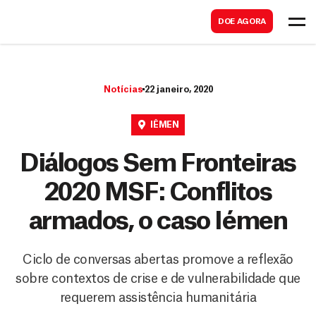
B
s
DOE AGORA
u
c
s
a
c
r
Notícias
22 janeiro, 2020
a
r
IÊMEN
Diálogos Sem Fronteiras
2020 MSF: Conflitos
armados, o caso Iémen
Ciclo de conversas abertas promove a reflexão
sobre contextos de crise e de vulnerabilidade que
requerem assistência humanitária