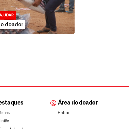
 doador
lusivo para doadores de MSF....
AJUDAR
IA MAIS
do doador
estaques
Área do doador
tícias
Entrar
inião