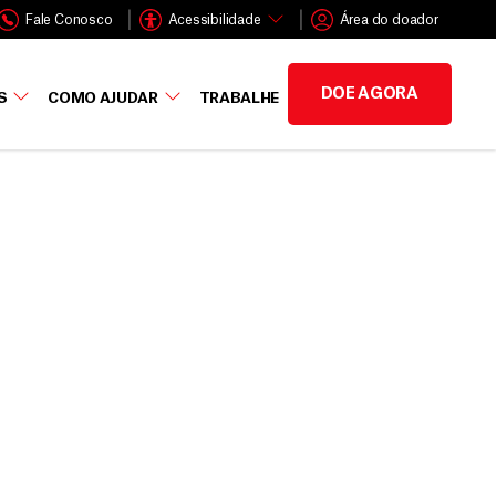
Fale Conosco
Acessibilidade
Área do doador
DOE AGORA
S
COMO AJUDAR
TRABALHE