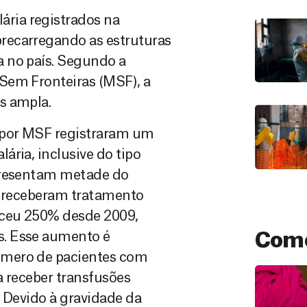
ria registrados na
recarregando as estruturas
 no país. Segundo a
Sem Fronteiras (MSF), a
s ampla.
s por MSF registraram um
ria, inclusive do tipo
epresentam metade do
ue receberam tratamento
sceu 250% desde 2009,
s. Esse aumento é
Como
úmero de pacientes com
a receber transfusões
. Devido à gravidade da