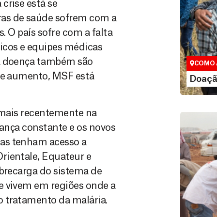
crise está se
ras de saúde sofrem com a
Doação
. O país sofre com a falta
Você pode
maneiras, 
cos e equipes médicas
valor que de
da doença também são
COMO 
ste aumento, MSF está
LE
Doaçã
e mais recentemente na
rança constante e os novos
as tenham acesso a
rientale, Equateur e
obrecarga do sistema de
e vivem em regiões onde a
 tratamento da malária.