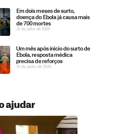
Em dois meses de surto,
doença do Ebola já causa mais
de 700 mortes
15 de julho de 2026
Um mês após início do surto de
Ebola, resposta médica
precisa de reforços
15 de junho de 2026
 ajudar