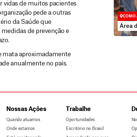
Área do
r vidas de muitos pacientes
Espaço exc
rganização pede a outras
COMO 
tério da Saúde que
LE
Área 
r medidas de prevenção e
azo.
, e mata aproximadamente
ade anualmente no país.
Nossas Ações
Trabalhe
D
Quando atuamos
Oportunidades
No
Onde estamos
Escritório no Brasil
Op