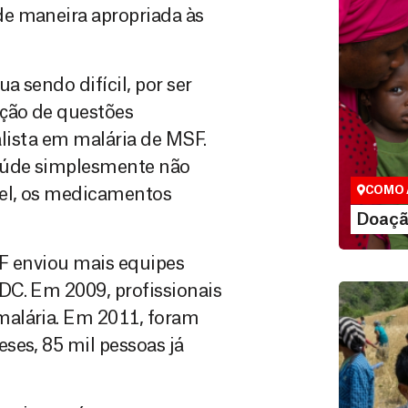
e maneira apropriada às
 sendo difícil, por ser
nção de questões
Doação
ialista em malária de MSF.
São as do
que nos p
saúde simplesmente não
vidas em di
COMO 
el, os medicamentos
LE
Doaçã
SF enviou mais equipes
DC. Em 2009, profissionais
malária. Em 2011, foram
ses, 85 mil pessoas já