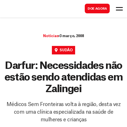
B
s
DOE AGORA
u
c
s
a
c
r
Notícias
3 março, 2008
a
r
SUDÃO
Darfur: Necessidades não
estão sendo atendidas em
Zalingei
Médicos Sem Fronteiras volta à região, desta vez
com uma clínica especializada na saúde de
mulheres e crianças