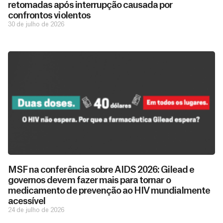
retomadas após interrupção causada por
confrontos violentos
30 de julho de 2026
D
São as
doações
o
MSF na conferência sobre AIDS 2026: Gilead e
constantes
a
governos devem fazer mais para tornar o
de pessoas
ç
como você
medicamento de prevenção ao HIV mundialmente
que nos
ã
acessível
D
Você
permitem
o
24 de julho de 2026
pode
o
estar
contribuir
M