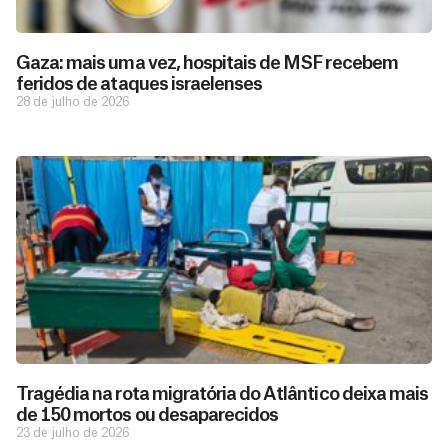
Gaza: mais uma vez, hospitais de MSF recebem
feridos de ataques israelenses
28 de julho de 2026
D
São as
doações
o
constantes
a
de pessoas
ç
como você
Tragédia na rota migratória do Atlântico deixa mais
que nos
ã
de 150 mortos ou desaparecidos
D
Você
permitem
o
23 de julho de 2026
pode
o
estar