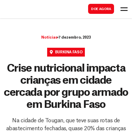
B
s
DOE AGORA
u
c
s
a
c
r
Notícias
7 dezembro, 2023
a
r
BURKINA FASO
Crise nutricional impacta
crianças em cidade
cercada por grupo armado
em Burkina Faso
Na cidade de Tougan, que teve suas rotas de
abastecimento fechadas, quase 20% das crianças