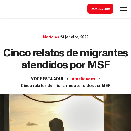
B
s
DOE AGORA
u
c
s
a
c
r
Notícias
23 janeiro, 2020
a
r
Cinco relatos de migrantes
atendidos por MSF
VOCÊ ESTÁ AQUI
Atualidades
Cinco relatos de migrantes atendidos por MSF