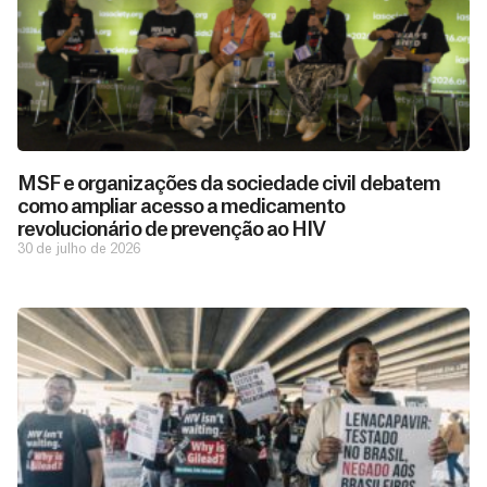
MSF e organizações da sociedade civil debatem
como ampliar acesso a medicamento
revolucionário de prevenção ao HIV
30 de julho de 2026
D
São as