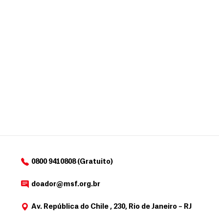
o
a
d
o
r
0800 9410808 (Gratuito)
doador@msf.org.br
Av. República do Chile , 230, Rio de Janeiro – RJ