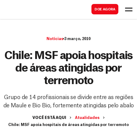
B
s
DOE AGORA
u
c
s
a
c
r
Notícias
3 março, 2010
a
r
Chile: MSF apoia hospitais
de áreas atingidas por
terremoto
Grupo de 14 profissionais se divide entre as regiões
de Maule e Bio Bio, fortemente atingidas pelo abalo
VOCÊ ESTÁ AQUI
Atualidades
Chile: MSF apoia hospitais de áreas atingidas por terremoto