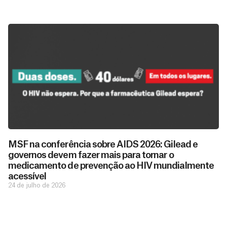
D
São as
doações
o
MSF na conferência sobre AIDS 2026: Gilead e
constantes
a
governos devem fazer mais para tornar o
de pessoas
ç
como você
medicamento de prevenção ao HIV mundialmente
que nos
ã
acessível
D
Você
permitem
o
24 de julho de 2026
pode
o
estar
contribuir
M
preparados
a
com
e
para salvar
ç
MSF de
vidas em
n
diversas
ã