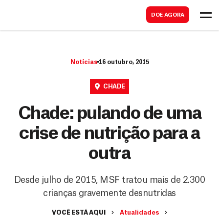
B
s
DOE AGORA
u
c
s
a
c
r
Notícias
16 outubro, 2015
a
r
CHADE
Chade: pulando de uma
crise de nutrição para a
outra
Desde julho de 2015, MSF tratou mais de 2.300
crianças gravemente desnutridas
VOCÊ ESTÁ AQUI
Atualidades