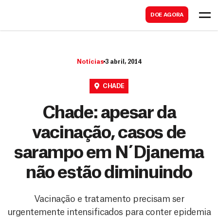
B
s
DOE AGORA
u
c
s
a
c
r
Notícias
3 abril, 2014
a
r
CHADE
Chade: apesar da
vacinação, casos de
sarampo em N´Djanema
não estão diminuindo
Vacinação e tratamento precisam ser
urgentemente intensificados para conter epidemia