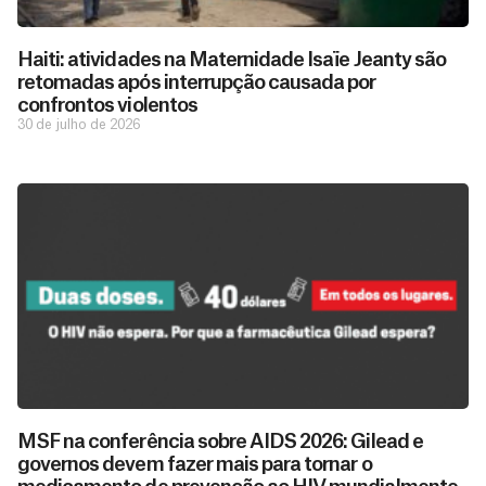
Haiti: atividades na Maternidade Isaïe Jeanty são
retomadas após interrupção causada por
confrontos violentos
30 de julho de 2026
D
São as
doações
o
MSF na conferência sobre AIDS 2026: Gilead e
constantes
a
governos devem fazer mais para tornar o
de pessoas
ç
como você