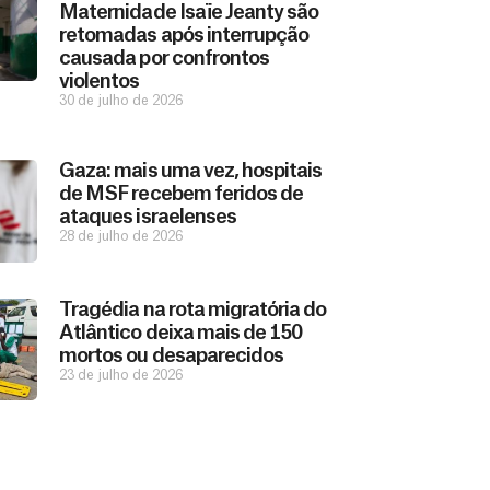
Maternidade Isaïe Jeanty são
retomadas após interrupção
causada por confrontos
violentos
30 de julho de 2026
Gaza: mais uma vez, hospitais
de MSF recebem feridos de
ataques israelenses
28 de julho de 2026
Tragédia na rota migratória do
Atlântico deixa mais de 150
mortos ou desaparecidos
23 de julho de 2026