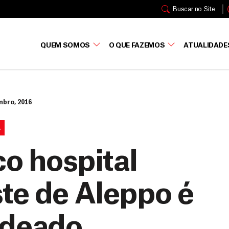
Buscar no Site
QUEM SOMOS
O QUE FAZEMOS
ATUALIDADE
mbro, 2016
A
co hospital
ste de Aleppo é
deado