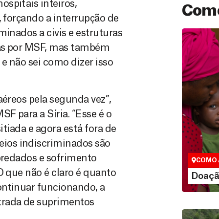
spitais inteiros,
Como
, forçando a interrupção de
minados a civis e estruturas
nas por MSF, mas também
e não sei como dizer isso
aéreos pela segunda vez”,
F para a Síria. “Esse é o
Doação
itiada e agora está fora de
São as do
que nos p
ios indiscriminados são
vidas em di
epredados e sofrimento
COMO 
O que não é claro é quanto
LE
Doaçã
ontinuar funcionando, a
rada de suprimentos