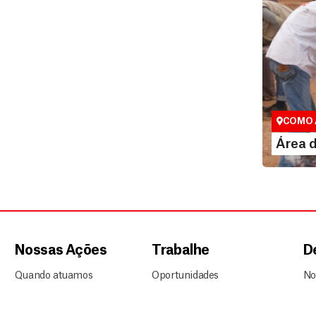
Área do
Espaço exc
COMO 
LE
Área 
Nossas Ações
Trabalhe
D
Quando atuamos
Oportunidades
No
Onde estamos
Escritório no Brasil
Op