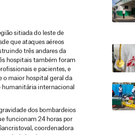
gião sitiada do leste de
esde que ataques aéreos
struindo três andares da
três hospitais também foram
ofissionais e pacientes, e
e o maior hospital geral da
 humanitária internacional
A gravidade dos bombardeios
ue funcionam 24 horas por
 Sancristoval, coordenadora