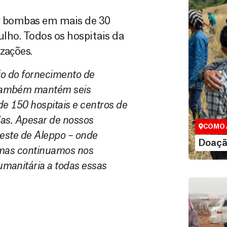
or bombas em mais de 30
ulho. Todos os hospitais da
zações.
io do fornecimento de
Doação
 também mantém seis
Você pode
de 150 hospitais e centros de
maneiras, 
valor que de
das. Apesar de nossos
COMO 
oeste de Aleppo – onde
LE
Doaçã
 mas continuamos nos
manitária a todas essas