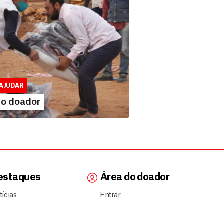
 doador
lusivo para doadores de MSF....
AJUDAR
IA MAIS
do doador
estaques
Área do doador
tícias
Entrar
inião