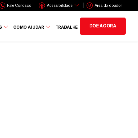
Fale Conosco
Acessibilidade
Área do doador
DOE AGORA
S
COMO AJUDAR
TRABALHE