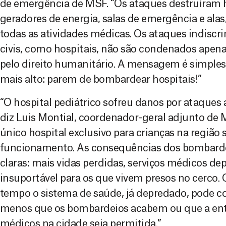
de emergência de MSF. “Os ataques destruíram ho
geradores de energia, salas de emergência e alas
todas as atividades médicas. Os ataques indiscri
civis, como hospitais, não são condenados ape
pelo direito humanitário. A mensagem é simples 
mais alto: parem de bombardear hospitais!”
“O hospital pediátrico sofreu danos por ataques 
diz Luis Montial, coordenador-geral adjunto de MS
único hospital exclusivo para crianças na região s
funcionamento. As consequências dos bombarde
claras: mais vidas perdidas, serviços médicos d
insuportável para os que vivem presos no cerco. 
tempo o sistema de saúde, já depredado, pode c
menos que os bombardeios acabem ou que a ent
médicos na cidade seja permitida.”