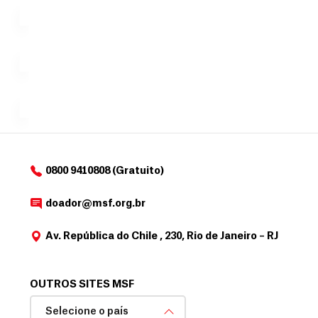
tornar...
doação,
i
no valor
c
Á
Espaço
que
exclusivo
a
r
desejar....
para
e
doadores
a
de
MSF....
d
o
d
o
a
0800 9410808 (Gratuito)
d
o
doador@msf.org.br
r
Av. República do Chile , 230, Rio de Janeiro – RJ
OUTROS SITES MSF
Selecione o país