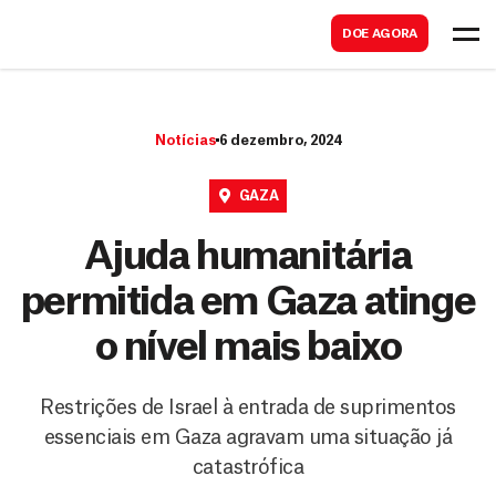
B
s
DOE AGORA
u
c
s
a
c
r
Notícias
6 dezembro, 2024
a
r
GAZA
Ajuda humanitária
permitida em Gaza atinge
o nível mais baixo
Restrições de Israel à entrada de suprimentos
essenciais em Gaza agravam uma situação já
catastrófica