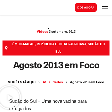
B
s
DOE AGORA
u
c
s
a
c
r
Vídeos
3 setembro, 2013
a
r
IÊMEN
,
MALAUI
,
REPÚBLICA CENTRO-AFRICANA
,
SUDÃO DO
SUL
Agosto 2013 em Foco
VOCÊ ESTÁ AQUI
Atualidades
Agosto 2013 em Foco
Sudão do Sul – Uma nova vacina para
refugiados