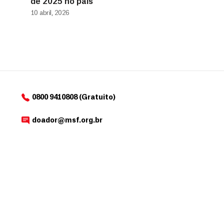
de 2025 no país
10 abril, 2026
0800 9410808 (Gratuito)
doador@msf.org.br
Av. República do Chile , 230, Rio de Janeiro – RJ
OUTROS SITES MSF
Selecione o país