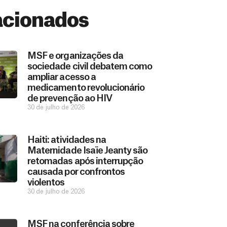
acionados
MSF e organizações da
sociedade civil debatem como
ampliar acesso a
medicamento revolucionário
de prevenção ao HIV
30 de julho de 2026
Haiti: atividades na
Maternidade Isaïe Jeanty são
retomadas após interrupção
causada por confrontos
violentos
30 de julho de 2026
MSF na conferência sobre