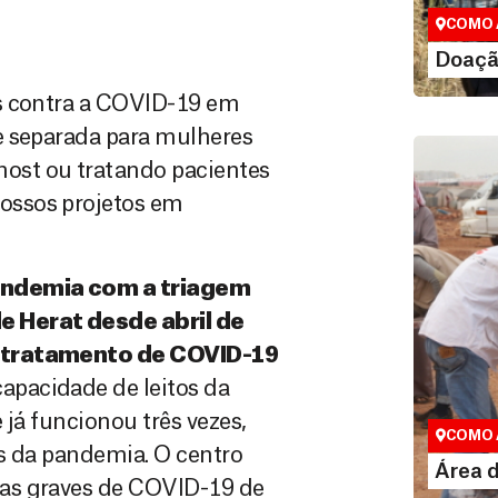
valor que de
COMO 
LE
Doaçã
es contra a COVID-19 em
e separada para mulheres
ost ou tratando pacientes
ossos projetos em
andemia com a triagem
e Herat desde abril de
e tratamento de COVID-19
Área do
capacidade de leitos da
Espaço exc
 já funcionou três vezes,
COMO 
s da pandemia. O centro
LE
Área 
as graves de COVID-19 de