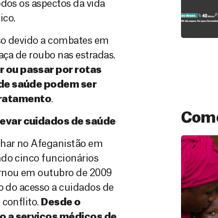
odos os aspectos da vida
ico.
oso devido a combates em
aça de roubo nas estradas.
r ou passar por rotas
s de saúde podem ser
tratamento
.
Como
levar cuidados de saúde
lhar no Afeganistão em
ndo cinco funcionários
ornou em outubro de 2009
ão do acesso a cuidados de
 conflito.
Desde o
so a serviços médicos de