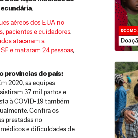
Doação
secundária
.
São as do
que nos p
ues aéreos dos EUA no
vidas em di
 pacientes e cuidadores
.
COMO 
LE
Doaçã
dos atacaram a
MSF e mataram 24 pessoas
,
o províncias do país:
 Em 2020, as equipes
istiram 37 mil partos e
sposta à COVID-19 também
tualmente. Confira os
Doação
es prestadas no
Você pode
s médicos e dificuldades de
maneiras, 