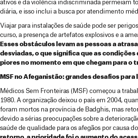
ativos e da violência indiscriminada permeiam t
diária, e isso inclui a busca por atendimento méd
Viajar para instalações de saúde pode ser perig
curso, a presença de artefatos explosivos e a ame
Esses obstáculos levam as pessoas a atrasa
desviadas, o que significa que as condiçõe
piores no momento em que chegam para o 
MSF no Afeganistão: grandes desafios para 
Médicos Sem Fronteiras (MSF) começou a traba
1980. A organização deixou o país em 2004, qua
foram mortos na província de Badghis, mas ret
devido a sérias preocupações sobre a deterioraç
saúde de qualidade para os afegãos por causa do
retorno, a prioridade foi o aumento do aces