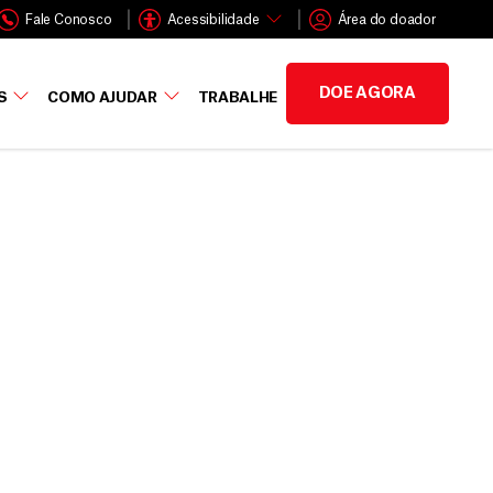
Fale Conosco
Acessibilidade
Área do doador
DOE AGORA
S
COMO AJUDAR
TRABALHE