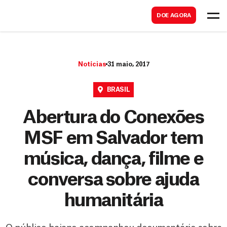
B
s
DOE AGORA
u
c
s
a
c
r
Notícias
31 maio, 2017
a
r
BRASIL
Abertura do Conexões
MSF em Salvador tem
música, dança, filme e
conversa sobre ajuda
humanitária