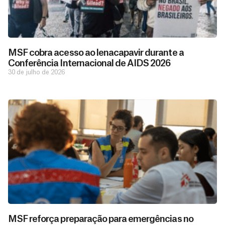
MSF cobra acesso ao lenacapavir durante a
Conferência Internacional de AIDS 2026
30 de julho de 2026
D
São as
doações
o
constantes
a
MSF reforça preparação para emergências no
de pessoas