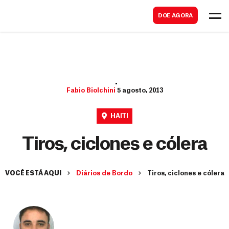
B
s
DOE AGORA
u
c
s
a
c
r
a
r
Fabio Biolchini
5 agosto, 2013
HAITI
Tiros, ciclones e cólera
VOCÊ ESTÁ AQUI
Diários de Bordo
Tiros, ciclones e cólera