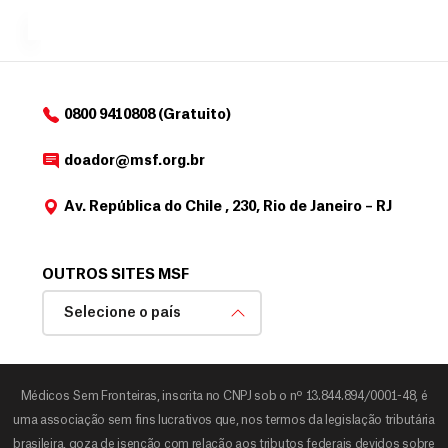
MSF....
d
o
d
o
a
0800 9410808 (Gratuito)
d
o
doador@msf.org.br
r
Av. República do Chile , 230, Rio de Janeiro – RJ
OUTROS SITES MSF
Selecione o país
Médicos Sem Fronteiras, inscrita no CNPJ sob o nº 13.844.894/0001-48, é
uma associação sem fins lucrativos que, nos termos da legislação tributária
brasileira, goza de isenção com relação aos tributos federais devidos sobre