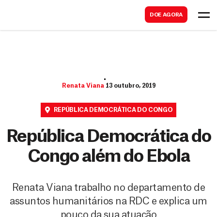
B
s
DOE AGORA
u
c
s
a
c
r
a
r
Renata Viana
13 outubro, 2019
REPÚBLICA DEMOCRÁTICA DO CONGO
República Democrática do
Congo além do Ebola
Renata Viana trabalho no departamento de
assuntos humanitários na RDC e explica um
pouco da sua atuação