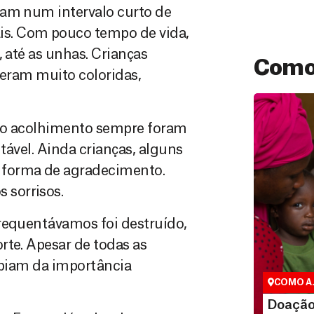
iam num intervalo curto de
s. Com pouco tempo de vida,
 até as unhas. Crianças
Como
 eram muito coloridas,
e o acolhimento sempre foram
tável. Ainda crianças, alguns
 forma de agradecimento.
 sorrisos.
requentávamos foi destruído,
Doação 
São as doaç
rte. Apesar de todas as
que nos per
sabiam da importância
vidas em div
COMO A
LEI
Doação