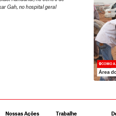
ar Gah, no hospital geral
Área do 
Espaço excl
COMO A
LEI
Área d
Nossas Ações
Trabalhe
D