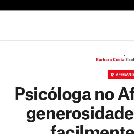
B
u
B
s
u
c
s
a
c
r
a
r
Barbara Costa
3 se
AFEGANI
Psicóloga no A
generosidade
facilmente