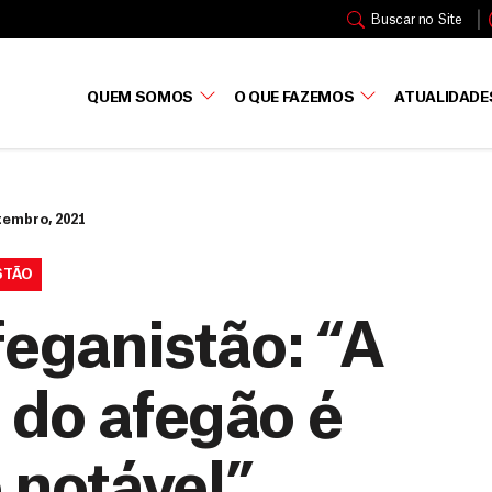
Buscar no Site
QUEM SOMOS
O QUE FAZEMOS
ATUALIDADE
tembro, 2021
STÃO
feganistão: “A
 do afegão é
 notável”