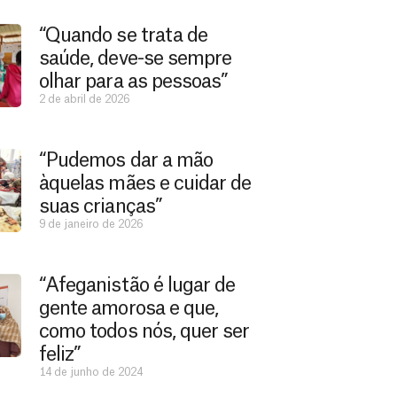
“Quando se trata de
saúde, deve-se sempre
olhar para as pessoas”
2 de abril de 2026
“Pudemos dar a mão
àquelas mães e cuidar de
suas crianças”
9 de janeiro de 2026
“Afeganistão é lugar de
gente amorosa e que,
como todos nós, quer ser
feliz”
14 de junho de 2024