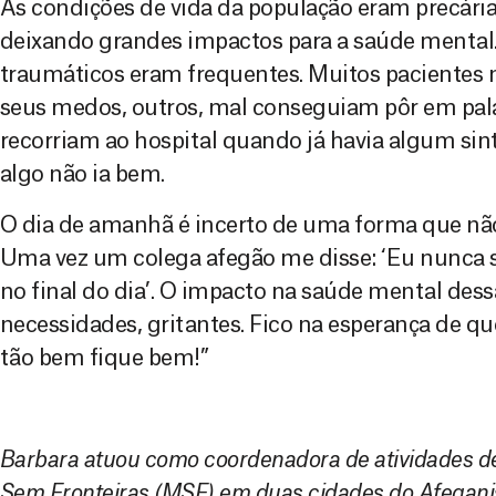
As condições de vida da população eram precária
deixando grandes impactos para a saúde mental.
traumáticos eram frequentes. Muitos pacientes 
seus medos, outros, mal conseguiam pôr em pal
recorriam ao hospital quando já havia algum si
algo não ia bem.
O dia de amanhã é incerto de uma forma que nã
Uma vez um colega afegão me disse: ‘Eu nunca s
no final do dia’. O impacto na saúde mental dessa
necessidades, gritantes. Fico na esperança de q
tão bem fique bem!”
Barbara atuou como coordenadora de atividades d
Sem Fronteiras (MSF) em duas cidades do Afeganis