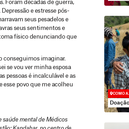
s. Foram décadas de guerra,
 Depressão e estresse pós-
narravam seus pesadelos e
avras seus sentimentos e
ntoma físico denunciando que
o conseguimos imaginar.
ei se vou ver minha esposa
Doação 
s pessoas é incalculável e as
Você pode c
maneiras, i
ue esse povo que me acolheu
valor que des
COMO A
LEI
Doação
e saúde mental de Médicos
tão: Kandahar, no centro de