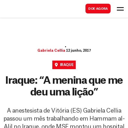
B
s
DOE AGORA
u
c
s
a
c
r
a
r
Gabriela Cellia
12 junho, 2017
IRAQUE
Iraque: “A menina que me
deu uma lição”
A anestesista de Vitória (ES) Gabriela Cellia
passou um mês trabalhando em Hammam al-
Alil no Iraque, onde MSF montou um hospital