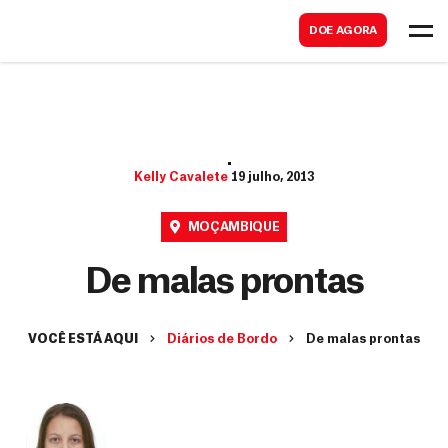
B
s
DOE AGORA
u
c
s
a
c
r
a
r
Kelly Cavalete
19 julho, 2013
MOÇAMBIQUE
De malas prontas
VOCÊ ESTÁ AQUI
Diários de Bordo
De malas prontas