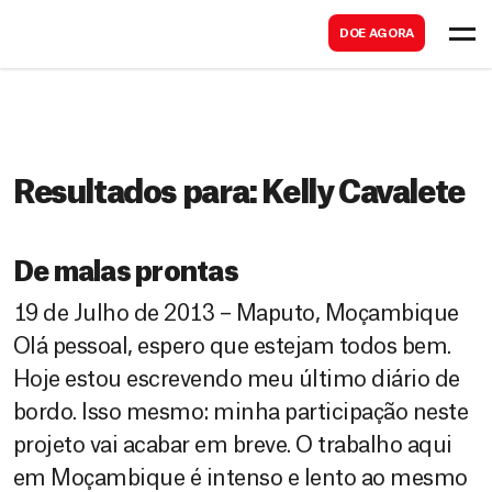
B
s
DOE AGORA
u
c
s
a
c
r
a
r
Resultados para:
Kelly Cavalete
De malas prontas
19 de Julho de 2013 – Maputo, Moçambique
Olá pessoal, espero que estejam todos bem.
Hoje estou escrevendo meu último diário de
bordo. Isso mesmo: minha participação neste
projeto vai acabar em breve. O trabalho aqui
em Moçambique é intenso e lento ao mesmo