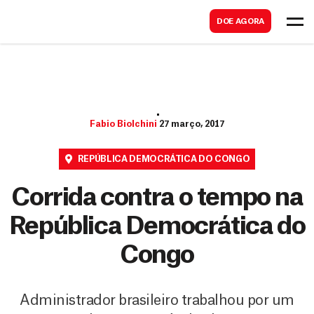
B
s
DOE AGORA
u
c
s
a
c
r
a
r
Fabio Biolchini
27 março, 2017
REPÚBLICA DEMOCRÁTICA DO CONGO
Corrida contra o tempo na
República Democrática do
Congo
Administrador brasileiro trabalhou por um