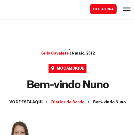
B
s
DOE AGORA
u
c
s
a
c
r
a
r
Kelly Cavalete
16 maio, 2012
MOÇAMBIQUE
Bem-vindo Nuno
VOCÊ ESTÁ AQUI
Diários de Bordo
Bem-vindo Nuno