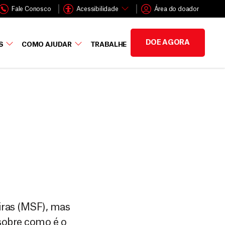
Fale Conosco
Acessibilidade
Área do doador
DOE AGORA
S
COMO AJUDAR
TRABALHE
iras (MSF), mas
sobre como é o