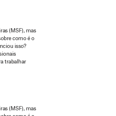
iras (MSF), mas
sobre como é o
enciou isso?
sionais
a trabalhar
iras (MSF), mas