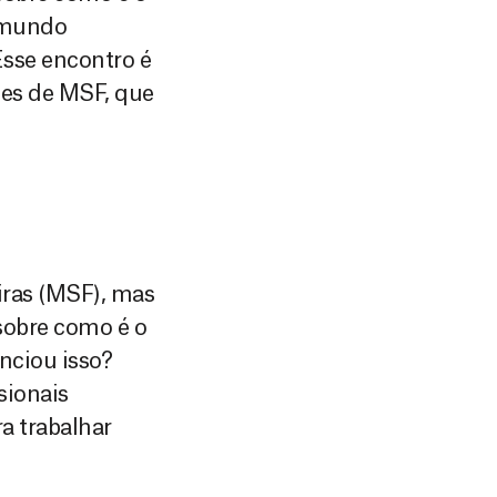
o mundo
sse encontro é
tes de MSF, que
iras (MSF), mas
sobre como é o
enciou isso?
sionais
a trabalhar