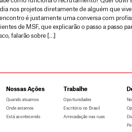
sabe como funciona o recrutamento? Quer ouvir 
 dia nos projetos diretamente de alguém que viv
 encontro é justamente uma conversa com profis
ientes de MSF, que explicarão o passo a passo par
co, falarão sobre […]
Nossas Ações
Trabalhe
D
Quando atuamos
Oportunidades
No
Onde estamos
Escritório no Brasil
Op
Está acontecendo
Arrecadação nas ruas
Di
Pe