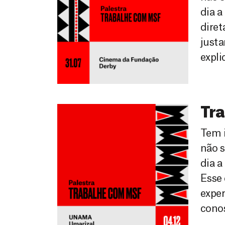
dia a
diret
justa
expli
Tr
Tem 
não 
dia a
Esse
exper
conos