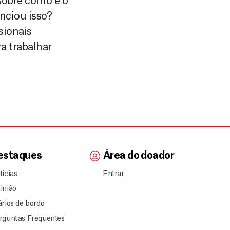
sobre como é o
enciou isso?
sionais
a trabalhar
estaques
Área do doador
tícias
Entrar
inião
ários de bordo
rguntas Frequentes