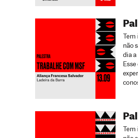
Pal
Tem 
não 
dia a
Esse
exper
conos
Pal
Tem 