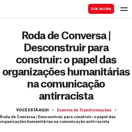
B
s
DOE AGORA
u
c
s
a
c
Roda de Conversa |
r
a
Desconstruir para
r
construir: o papel das
organizações humanitárias
na comunicação
antirracista
VOCÊ ESTÁ AQUI
Eventos de Transformações
Roda de Conversa | Desconstruir para construir: o papel das
organizações humanitárias na comunicação antirracista