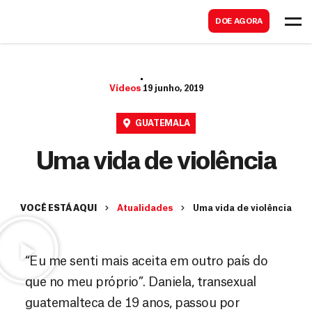
B
s
DOE AGORA
u
c
s
a
c
r
Vídeos
19 junho, 2019
a
r
GUATEMALA
Uma vida de violência
VOCÊ ESTÁ AQUI
Atualidades
Uma vida de violência
“Eu me senti mais aceita em outro país do
que no meu próprio”. Daniela, transexual
guatemalteca de 19 anos, passou por