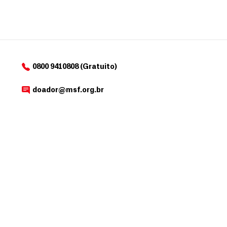
0800 9410808 (Gratuito)
doador@msf.org.br
Av. República do Chile , 230, Rio de Janeiro – RJ
OUTROS SITES MSF
Selecione o país
Médicos Sem Fronteiras, inscrita no CNPJ sob o nº 13.844.894/0001-48, é
uma associação sem fins lucrativos que, nos termos da legislação tributária