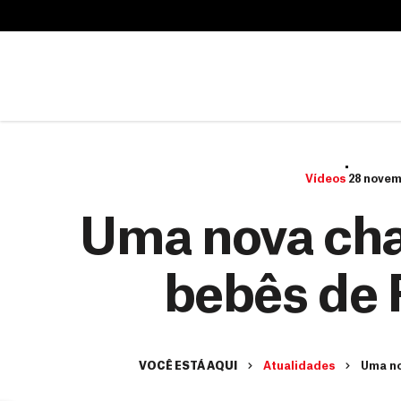
B
u
B
s
u
c
s
a
c
r
a
r
Vídeos
28 novem
Uma nova cha
bebês de
VOCÊ ESTÁ AQUI
Atualidades
Uma no