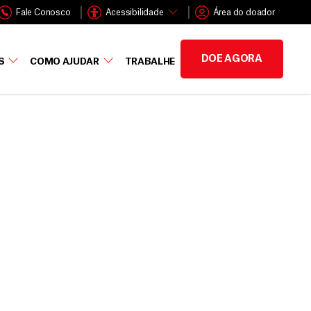
Fale Conosco
Acessibilidade
Área do doador
DOE AGORA
S
COMO AJUDAR
TRABALHE