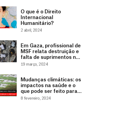
O que é o Direito
Internacional
Humanitário?
2 abril, 2024
Em Gaza, profissional de
MSF relata destruição e
falta de suprimentos nos
dois maiores hospitais
19 março, 2024
da região
Mudanças climáticas: os
impactos na saúde e o
que pode ser feito para
mitigá-los
8 fevereiro, 2024