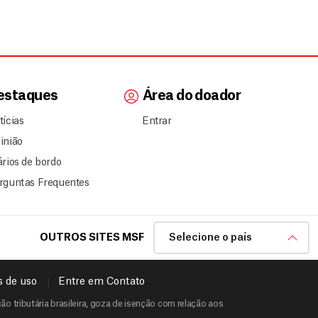
estaques
Área do doador
tícias
Entrar
inião
ários de bordo
rguntas Frequentes
OUTROS SITES MSF
Selecione o país
 de uso
Entre em Contato
o tributária brasileira, goza de isenção com relação aos