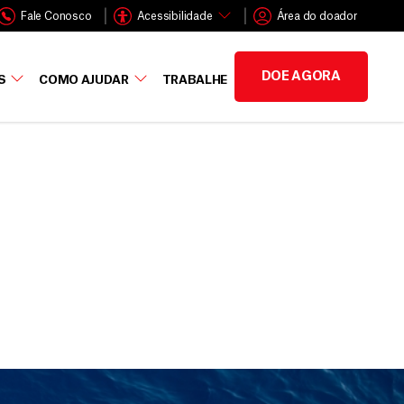
Fale Conosco
Acessibilidade
Área do doador
DOE AGORA
S
COMO AJUDAR
TRABALHE