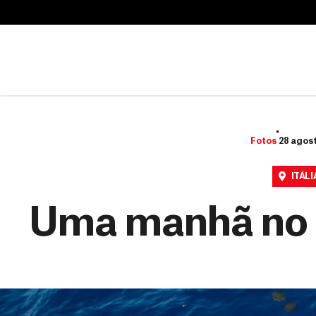
B
u
B
s
u
c
s
a
c
r
a
r
Fotos
28 agost
ITÁLI
Uma manhã no 