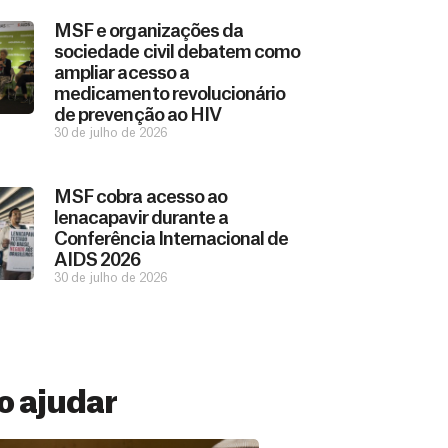
MSF e organizações da
sociedade civil debatem como
ampliar acesso a
medicamento revolucionário
de prevenção ao HIV
30 de julho de 2026
MSF cobra acesso ao
lenacapavir durante a
Conferência Internacional de
AIDS 2026
30 de julho de 2026
 ajudar