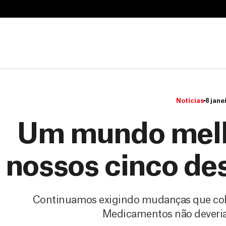
B
u
B
s
u
c
s
a
c
r
a
r
Notícias
8 jane
Um mundo melho
nossos cinco de
Continuamos exigindo mudanças que col
Medicamentos não deveriam