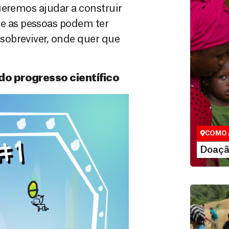
ueremos ajudar a construir
 as pessoas podem ter
sobreviver, onde quer que
do progresso científico
Doação
São as do
que nos p
vidas em di
COMO 
LE
Doaçã