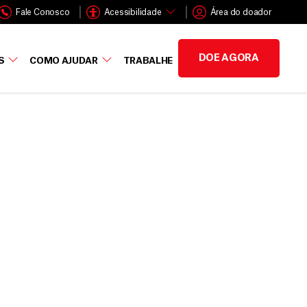
Fale Conosco
Acessibilidade
Área do doador
DOE AGORA
S
COMO AJUDAR
TRABALHE