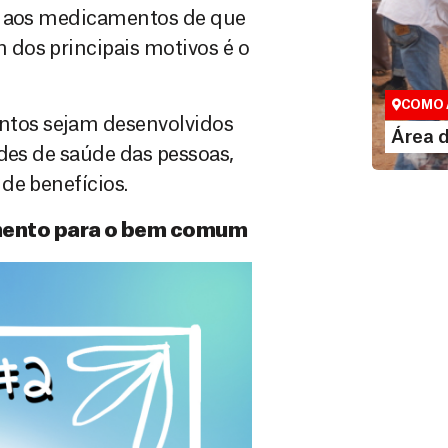
so aos medicamentos de que
dos principais motivos é o
Área do
Espaço exc
COMO 
tos sejam desenvolvidos
LE
Área 
ades de saúde das pessoas,
de benefícios.
imento para o bem comum