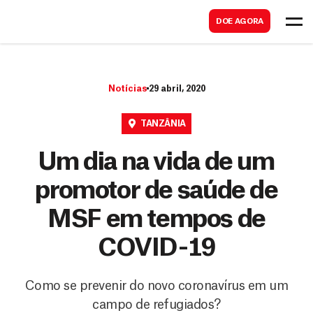
B
s
DOE AGORA
u
c
s
a
c
r
Notícias
29 abril, 2020
a
r
TANZÂNIA
Um dia na vida de um
promotor de saúde de
MSF em tempos de
COVID-19
Como se prevenir do novo coronavírus em um
campo de refugiados?