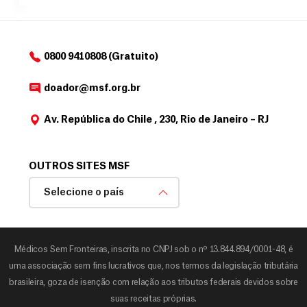
o
d
o
a
0800 9410808 (Gratuito)
d
o
doador@msf.org.br
r
Av. República do Chile , 230, Rio de Janeiro – RJ
OUTROS SITES MSF
Selecione o país
Médicos Sem Fronteiras, inscrita no CNPJ sob o nº 13.844.894/0001-48, é
uma associação sem fins lucrativos que, nos termos da legislação tributária
brasileira, goza de isenção com relação aos tributos federais devidos sobre
suas receitas próprias.