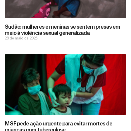
Sudão: mulheres e meninas se sentem presas em
meio à violência sexual generalizada
28 de maio de 2025
D
São as
doações
o
constantes
a
de pessoas
ç
como você
MSF pede ação urgente para evitar mortes de
que nos
ã
crianças com tuberculose
Você