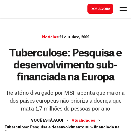
B
s
DOE AGORA
u
c
s
a
c
r
Notícias
21 outubro, 2009
a
r
Tuberculose: Pesquisa e
desenvolvimento sub-
financiada na Europa
Relatório divulgado por MSF aponta que maioria
dos países europeus não prioriza a doença que
mata 1,7 milhões de pessoas por ano
VOCÊ ESTÁ AQUI
Atualidades
Tuberculose: Pesquisa e desenvolvimento sub-financiada na