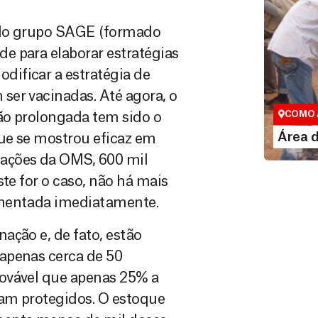
s do grupo SAGE (formado
e para elaborar estratégias
ificar a estratégia de
Área do
ser vacinadas. Até agora, o
Espaço exc
COMO 
ão prolongada tem sido o
LE
Área 
ue se mostrou eficaz em
ações da OMS, 600 mil
te for o caso, não há mais
umentada imediatamente.
ação e, de fato, estão
apenas cerca de 50
ovável que apenas 25% a
am protegidos. O estoque