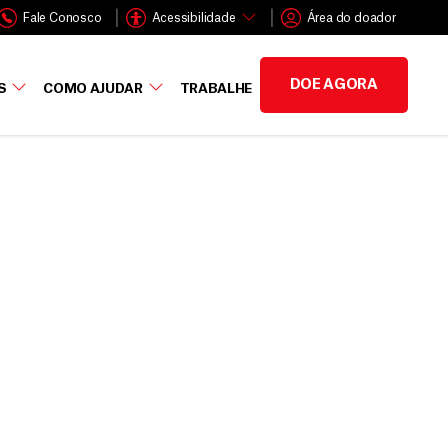
Fale Conosco
Acessibilidade
Área do doador
DOE AGORA
S
COMO AJUDAR
TRABALHE