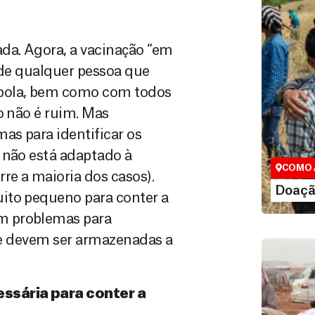
da. Agora, a vacinação “em
 de qualquer pessoa que
Ebola, bem como com todos
Doação
o não é ruim. Mas
Você pode
as para identificar os
maneiras, 
valor que de
 não está adaptado à
COMO 
re a maioria dos casos).
LE
Doaçã
ito pequeno para conter a
m problemas para
que devem ser armazenadas a
ssária para conter a