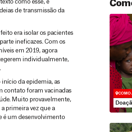
texto como esse, é
Como
adeias de transmissão da
eito era isolar os pacientes
arte ineficazes. Com os
íveis em 2019, agora
tegerem individualmente,
.
Doação
São as do
início da epidemia, as
que nos p
vidas em di
m contato foram vacinadas
COMO 
aúde. Muito provavelmente,
LE
Doaçã
a primeira vez que a
ue é um desenvolvimento