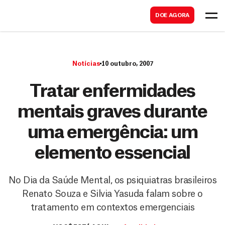
B
s
DOE AGORA
u
c
s
a
c
r
Notícias
10 outubro, 2007
a
r
Tratar enfermidades
mentais graves durante
uma emergência: um
elemento essencial
No Dia da Saúde Mental, os psiquiatras brasileiros
Renato Souza e Silvia Yasuda falam sobre o
tratamento em contextos emergenciais