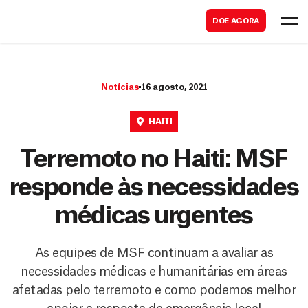
B
s
DOE AGORA
u
c
s
a
c
r
Notícias
16 agosto, 2021
a
r
HAITI
Terremoto no Haiti: MSF
responde às necessidades
médicas urgentes
As equipes de MSF continuam a avaliar as
necessidades médicas e humanitárias em áreas
afetadas pelo terremoto e como podemos melhor