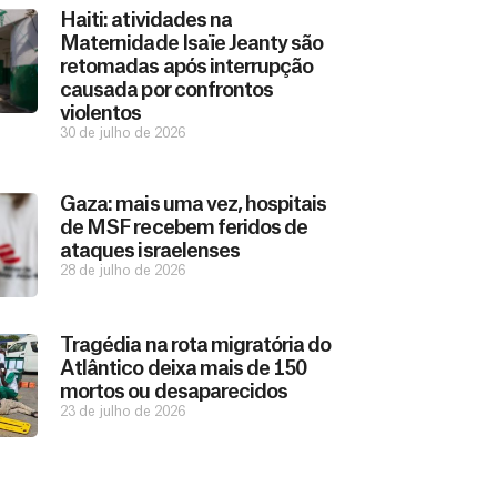
Haiti: atividades na
Maternidade Isaïe Jeanty são
retomadas após interrupção
causada por confrontos
violentos
30 de julho de 2026
Gaza: mais uma vez, hospitais
de MSF recebem feridos de
ataques israelenses
28 de julho de 2026
Tragédia na rota migratória do
Atlântico deixa mais de 150
mortos ou desaparecidos
23 de julho de 2026