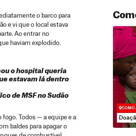
Como
ediatamente o barco para
o e vi que o local estava
arte. Ao entrar no
que haviam explodido.
u o hospital queria
ue estavam lá dentro
Doação
São as do
dico de MSF no Sudão
que nos p
vidas em di
COMO 
LE
 fogo. Todos — a equipe e a
Doaçã
m baldes para apagar o
tanques de combustível