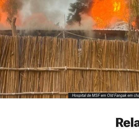
Hospital de MSF em Old Fangak em ch
Rel