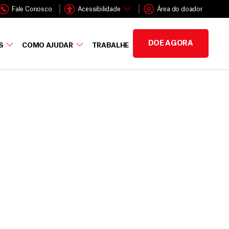
Fale Conosco
Acessibilidade
Área do doador
DOE AGORA
S
COMO AJUDAR
TRABALHE