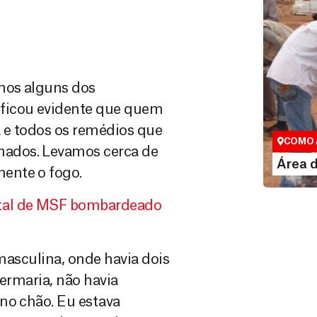
rmos alguns dos
Área do
 ficou evidente que quem
Espaço exc
 e todos os remédios que
COMO 
ados. Levamos cerca de
LE
Área 
ente o fogo.
tal de MSF bombardeado
a masculina, onde havia dois
fermaria, não havia
no chão. Eu estava