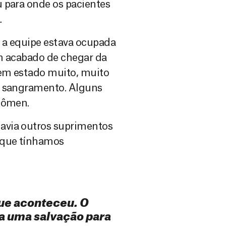
 para onde os pacientes
.
 a equipe estava ocupada
am acabado de chegar da
 em estado muito, muito
o sangramento. Alguns
bdômen.
avia outros suprimentos
O que tínhamos
ue aconteceu. O
era uma salvação para