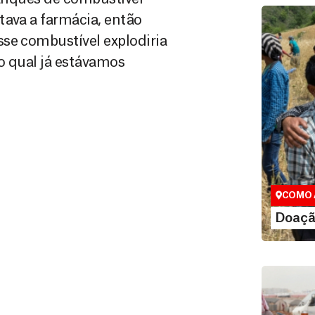
tava a farmácia, então
se combustível explodiria
o qual já estávamos
Doação
Você pode
maneiras, 
valor que de
COMO 
LE
Doaçã