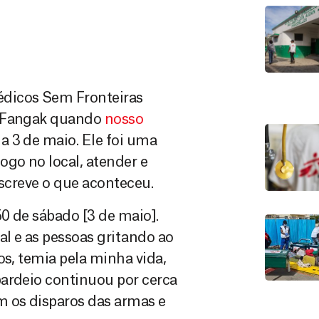
édicos Sem Fronteiras
d Fangak quando
nosso
ia 3 de maio. Ele foi uma
ogo no local, atender e
descreve o que aconteceu.
0 de sábado [3 de maio].
al e as pessoas gritando ao
os, temia pela minha vida,
bardeio continuou por cerca
m os disparos das armas e