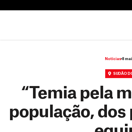
B
u
B
s
u
c
s
a
c
r
a
r
Notícias
8 mai
SUDÃO D
“Temia pela m
população, dos 
equi