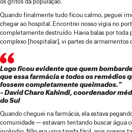
os gritos da população.
Quando finalmente tudo ficou calmo, peguei im
chegar ao hospital. Encontrei nosso vigia no portã
completamente destruído. Havia balas por toda p
complexo [hospitalar], vi partes de armamentos 
Logo ficou evidente que quem bombardeo
que essa farmácia e todos os remédios q
fossem completamente queimados.”
– David Charo Kahindi, coordenador mé
do Sul
Quando cheguei na farmácia, ela estava pegando
comunidade — estavam tentando buscar água co
incêndio. Não era uma tarefa fácil, pois nossos 