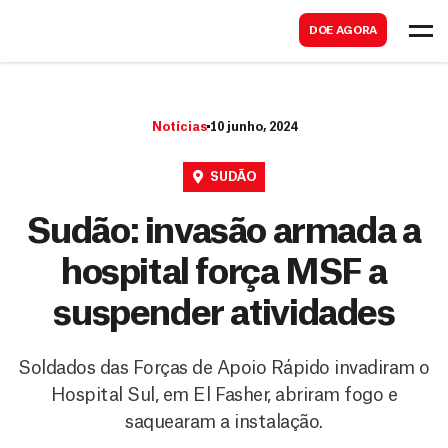
B
s
DOE AGORA
u
c
s
a
c
r
Notícias
10 junho, 2024
a
r
SUDÃO
Sudão: invasão armada a
hospital força MSF a
suspender atividades
Soldados das Forças de Apoio Rápido invadiram o
Hospital Sul, em El Fasher, abriram fogo e
saquearam a instalação.