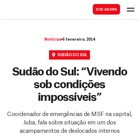
B
s
DOE AGORA
u
c
s
a
c
r
Notícias
6 fevereiro, 2014
a
r
SUDÃO DO SUL
Sudão do Sul: “Vivendo
sob condições
impossíveis”
Coordenador de emergências de MSF na capital,
Juba, fala sobre situação em um dos
acampamentos de deslocados internos