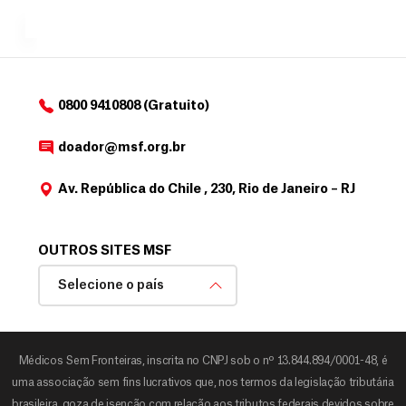
MSF....
d
o
d
o
a
0800 9410808 (Gratuito)
d
o
doador@msf.org.br
r
Av. República do Chile , 230, Rio de Janeiro – RJ
OUTROS SITES MSF
Selecione o país
Médicos Sem Fronteiras, inscrita no CNPJ sob o nº 13.844.894/0001-48, é
uma associação sem fins lucrativos que, nos termos da legislação tributária
brasileira, goza de isenção com relação aos tributos federais devidos sobre